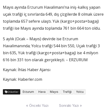
Mayıs ayında Erzurum Havalimanı’na iniş-kalkış yapan
uçak trafiği iç sınırlarda 649, dış çizgilerde 8 olmak üzere
toplamda 657 sefere ulaştı. Yük (kargo+posta+bagaj)
trafiği ise Mayıs ayında toplamda 761 bin 664 ton oldu.
5 aylık (Ocak – Mayıs) devirde ise Erzurum
Havalimanında; Yolcu trafiği 544 bin 550, Uçak trafiği 3
bin 635, Yük trafiği (kargo+posta+bagaj) ise 4 milyon
616 bin 331 ton olarak gerçekleşti. – ERZURUM
Kaynak: İhlas Haber Ajansı
Kaynak: Haberler.com
Erzurum
Hava
Mayıs
Trafiği
Yolcu
Etiketler
Yazı
« Önceki Yazı
Sonraki Yazı »