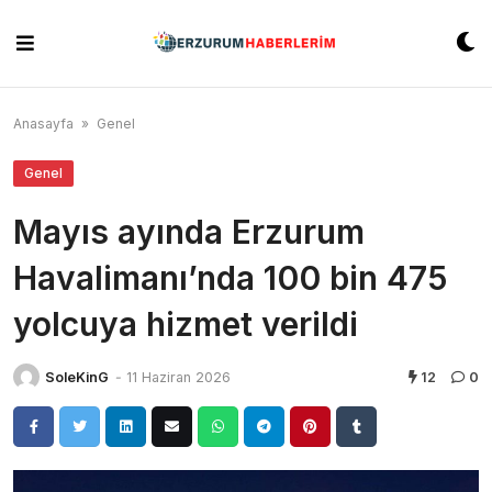
Skip
to
content
Anasayfa
»
Genel
Genel
Mayıs ayında Erzurum
Havalimanı’nda 100 bin 475
yolcuya hizmet verildi
SoleKinG
-
11 Haziran 2026
12
0