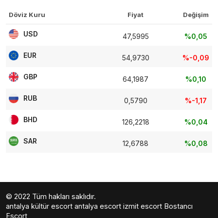
Döviz Kuru
Fiyat
Değişim
USD
47,5995
%0,05
EUR
54,9730
%-0,09
GBP
64,1987
%0,10
RUB
0,5790
%-1,17
BHD
126,2218
%0,04
SAR
12,6788
%0,08
© 2022 Tüm hakları saklıdır.
antalya kültür escort
antalya escort
izmit escort
Bostancı
Escort