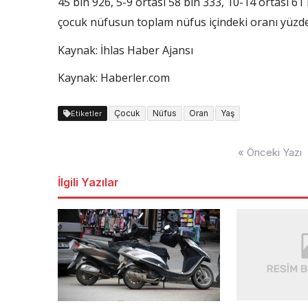
45 bin 926, 5-9 ortası 58 bin 333, 10-14 ortası 6
çocuk nüfusun toplam nüfus içindeki oranı yüzd
Kaynak: İhlas Haber Ajansı
Kaynak: Haberler.com
Çocuk
Nüfus
Oran
Yaş
Etiketler
Yazı
« Önceki Yazı
dolaşımı
İlgili Yazılar