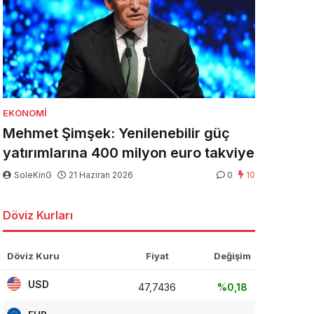
EKONOMI
Mehmet Şimşek: Yenilenebilir güç
yatırımlarına 400 milyon euro takviye
SoleKinG
21 Haziran 2026
0
10
Döviz Kurları
Döviz Kuru
Fiyat
Değişim
USD
47,7436
%0,18