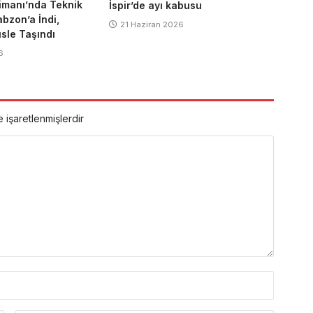
imanı’nda Teknik
İspir’de ayı kabusu
abzon’a İndi,
21 Haziran 2026
sle Taşındı
6
e işaretlenmişlerdir