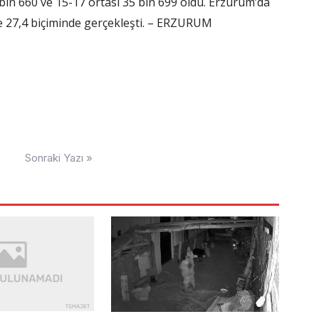
1 bin 660 ve 15-17 ortası 35 bin 699 oldu. Erzurum’da
e 27,4 biçiminde gerçekleşti. – ERZURUM
Sonraki Yazı »