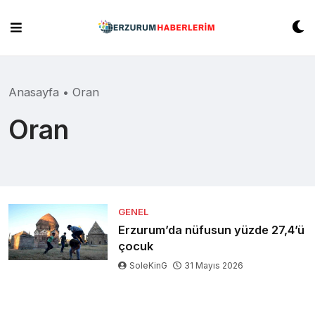
Skip
to
content
Anasayfa
•
Oran
Oran
GENEL
Erzurum’da nüfusun yüzde 27,4’ü
çocuk
SoleKinG
31 Mayıs 2026