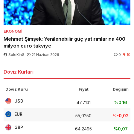
EKONOMI
Mehmet Şimşek: Yenilenebilir güç yatırımlarına 400
milyon euro takviye
SoleKinG
21 Haziran 2026
0
10
Döviz Kurları
Döviz Kuru
Fiyat
Değişim
USD
47,7131
%0,16
EUR
55,0250
%-0,02
GBP
64,2495
%0,07