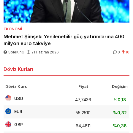
EKONOMI
Mehmet Şimşek: Yenilenebilir güç yatırımlarına 400
milyon euro takviye
SoleKinG
21 Haziran 2026
0
10
Döviz Kurları
Döviz Kuru
Fiyat
Değişim
USD
47,7436
%0,18
EUR
55,2510
%0,32
GBP
64,4811
%0,38