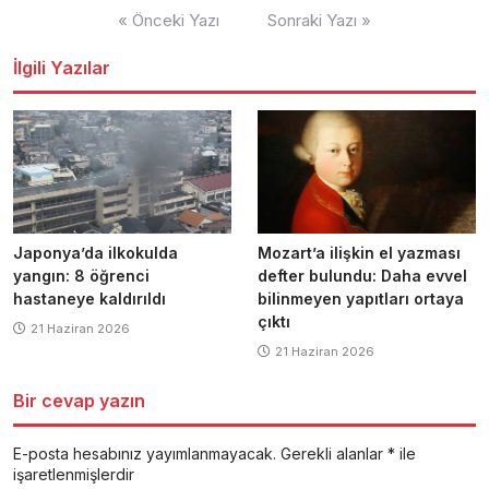
Yazı
« Önceki Yazı
Sonraki Yazı »
dolaşımı
İlgili Yazılar
Japonya’da ilkokulda
Mozart’a ilişkin el yazması
yangın: 8 öğrenci
defter bulundu: Daha evvel
hastaneye kaldırıldı
bilinmeyen yapıtları ortaya
çıktı
21 Haziran 2026
21 Haziran 2026
Bir cevap yazın
E-posta hesabınız yayımlanmayacak.
Gerekli alanlar
*
ile
işaretlenmişlerdir