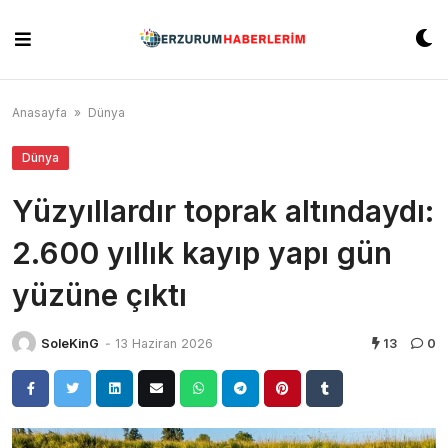
Skip
to
content
Anasayfa
»
Dünya
Dünya
Yüzyıllardır toprak altındaydı:
2.600 yıllık kayıp yapı gün
yüzüne çıktı
SoleKinG
-
13 Haziran 2026
13
0