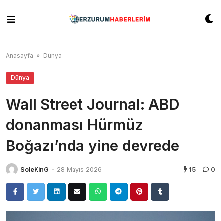
Skip
to
content
Anasayfa
»
Dünya
Dünya
Wall Street Journal: ABD
donanması Hürmüz
Boğazı’nda yine devrede
SoleKinG
-
28 Mayıs 2026
15
0