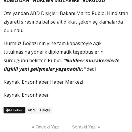
RUBİO’DAN “NÜKLEER MÜZAKERE” VURGUSU
Öte yandan ABD Dışişleri Bakanı Marco Rubio, Hindistan
ziyareti sırasında bahse ait dikkat çeken açıklamalarda
bulundu.
Hürmüz Boğazı’nın yine tam kapasiteyle açık
tutulmasına yönelik diplomatik teşebbüslerin
sürdüğünü belirten Rubio,
“Nükleer müzakerelerle
ilişkili yeni gelişmeler yaşanabilir.”
dedi.
Kaynak:
Ensonhaber Haber Merkezi
Kaynak: Ensonhaber
Abd
Geçiş
Etiketler
Yazı
« Önceki Yazı
Sonraki Yazı »
dolaşımı