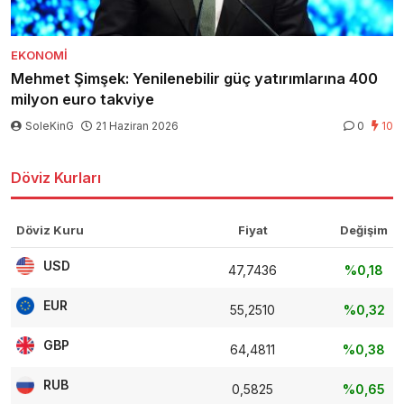
EKONOMI
Mehmet Şimşek: Yenilenebilir güç yatırımlarına 400
milyon euro takviye
SoleKinG
21 Haziran 2026
0
10
Döviz Kurları
Döviz Kuru
Fiyat
Değişim
USD
47,7436
%0,18
EUR
55,2510
%0,32
GBP
64,4811
%0,38
RUB
0,5825
%0,65