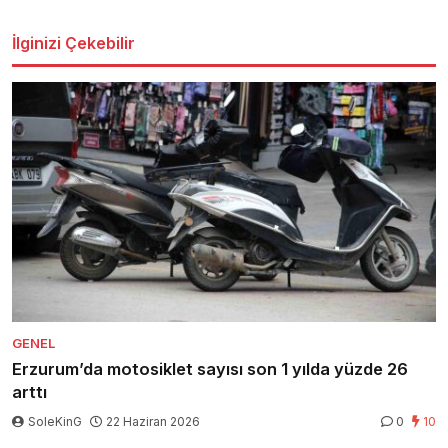
İlginizi Çekebilir
GENEL
Erzurum’da motosiklet sayısı son 1 yılda yüzde 26
arttı
SoleKinG
22 Haziran 2026
0
10