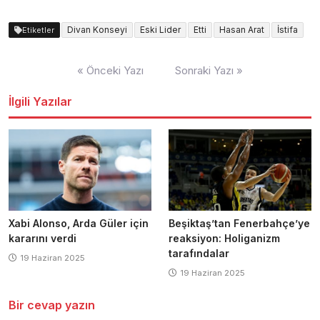
Divan Konseyi
Eski Lider
Etti
Hasan Arat
İstifa
Etiketler
Yazı
« Önceki Yazı
Sonraki Yazı »
dolaşımı
İlgili Yazılar
Xabi Alonso, Arda Güler için
Beşiktaş’tan Fenerbahçe’ye
kararını verdi
reaksiyon: Holiganizm
tarafındalar
19 Haziran 2025
19 Haziran 2025
Bir cevap yazın