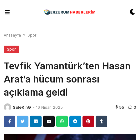
Skip
to
content
Anasayfa
»
Spor
Spor
Tevfik Yamantürk’ten Hasan
Arat’a hücum sonrası
açıklama geldi
SoleKinG
-
16 Nisan 2025
55
0