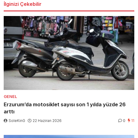
İlginizi Çekebilir
GENEL
Erzurum’da motosiklet sayısı son 1 yılda yüzde 26
arttı
SoleKinG
22 Haziran 2026
0
11