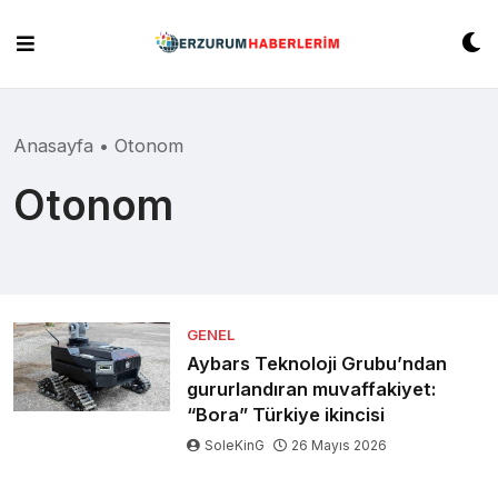
Skip
to
content
Anasayfa
•
Otonom
Otonom
GENEL
Aybars Teknoloji Grubu’ndan
gururlandıran muvaffakiyet:
“Bora” Türkiye ikincisi
SoleKinG
26 Mayıs 2026