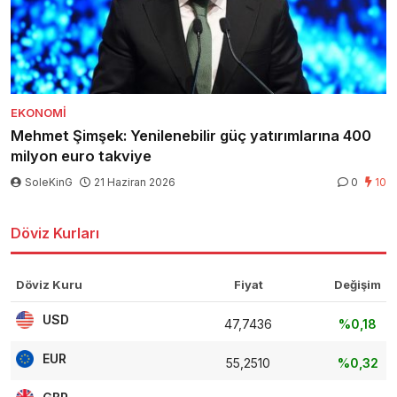
EKONOMI
Mehmet Şimşek: Yenilenebilir güç yatırımlarına 400
milyon euro takviye
SoleKinG
21 Haziran 2026
0
10
Döviz Kurları
Döviz Kuru
Fiyat
Değişim
USD
47,7436
%0,18
EUR
55,2510
%0,32