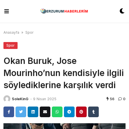
Skip
to
content
Anasayfa
»
Spor
Spor
Okan Buruk, Jose
Mourinho’nun kendisiyle ilgili
söylediklerine karşılık verdi
SoleKinG
-
9 Nisan 2025
56
0