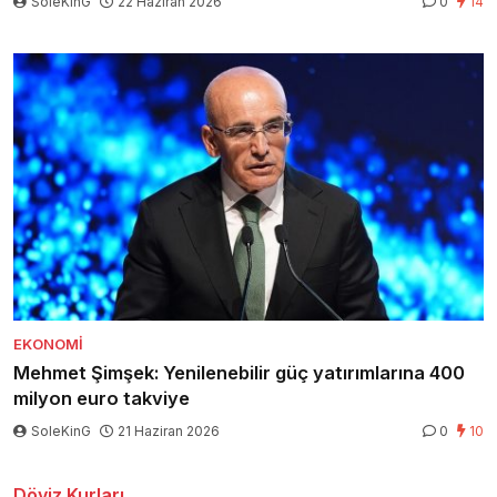
SoleKinG
22 Haziran 2026
0
14
EKONOMI
Mehmet Şimşek: Yenilenebilir güç yatırımlarına 400
milyon euro takviye
SoleKinG
21 Haziran 2026
0
10
Döviz Kurları