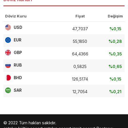
Döviz Kuru
Fiyat
Değişim
USD
47,7037
%0,15
EUR
55,1850
%0,28
GBP
64,4366
%0,35
RUB
0,5825
%0,65
BHD
126,5174
%0,15
SAR
12,7054
%0,21
© 2022 Tüm hakları saklıdır.