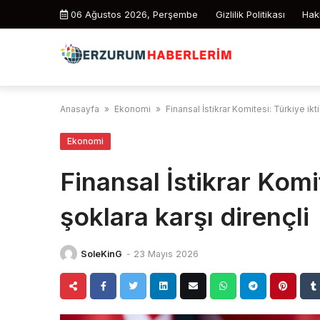
Skip
06 Ağustos 2026, Perşembe
Gizlilik Politikası
Hak
to
content
Anasayfa
»
Ekonomi
»
Finansal İstikrar Komitesi: Türkiye ikti
Ekonomi
Finansal İstikrar Komi
şoklara karşı dirençli
SoleKinG
-
23 Mayıs 2026