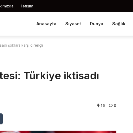
kımızda
İletişim
Anasayfa
Siyaset
Dünya
Sağlık
sadı şoklara karşı dirençli
tesi: Türkiye iktisadı
15
0