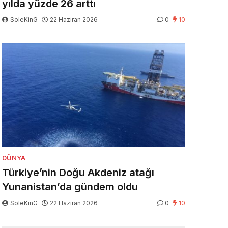
yılda yüzde 26 arttı
SoleKinG
22 Haziran 2026
0
10
DÜNYA
Türkiye’nin Doğu Akdeniz atağı
Yunanistan’da gündem oldu
SoleKinG
22 Haziran 2026
0
10