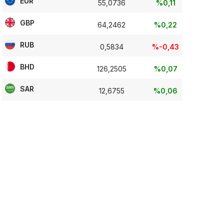
EUR
55,0736
%0,11
GBP
64,2462
%0,22
RUB
0,5834
%-0,43
BHD
126,2505
%0,07
SAR
12,6755
%0,06