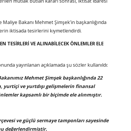
verilen
mu
tlak butlan kararı sonrası, iktisat idaresi
 ve Maliye Bakanı Mehmet Şimşek’in başkanlığında
in iktisada tesirlerini kıymetlendirdi.
N TESİRLERİ VE ALINABİLECEK ÖNLEMLER ELE
onunda yayınlanan açıklamada şu sözler kullanıldı:
e Bakanımız Mehmet Şimşek başkanlığında 22
 yurtiçi ve yurtdışı gelişmelerin finansal
önlemler kapsamlı bir biçimde ele alınmıştır.
çerçevesi ve güçlü sermaye tamponları sayesinde
nu değerlendirmiştir.