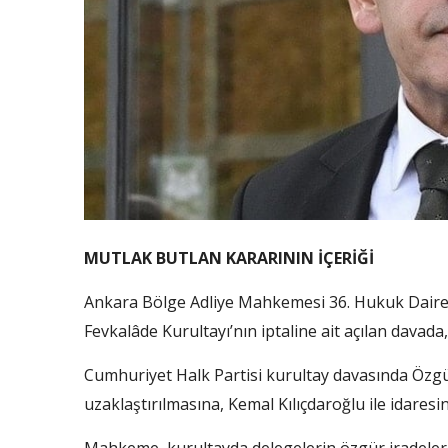
MUTLAK BUTLAN KARARININ İÇERİĞİ
Ankara Bölge Adliye Mahkemesi 36. Hukuk Dairesi,
Fevkalâde Kurultayı’nın iptaline ait açılan davad
Cumhuriyet Halk Partisi kurultay davasında Özgür
uzaklaştırılmasına, Kemal Kılıçdaroğlu ile idaresi
Mahkeme, kurultayda delegelerin özgür iradeleri