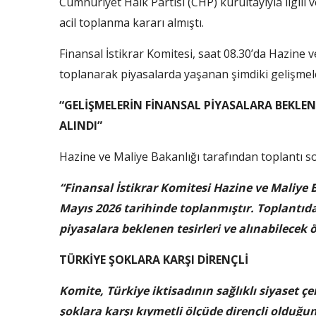
Cumhuriyet Halk Partisi
(
CHP) kurultayıyla ilgili 
acil toplanma kararı almıştı.
Finansal İstikrar Komitesi, saat 08.30’da Hazine
toplanarak piyasalarda yaşanan şimdiki gelişmeler
“GELİŞMELERİN FİNANSAL PİYASALARA BEKLENE
ALINDI”
Hazine ve Maliye Bakanlığı tarafından toplantı s
“Finansal İstikrar Komitesi Hazine ve Maliy
Mayıs 2026 tarihinde toplanmıştır. Toplantıda,
piyasalara beklenen tesirleri ve alınabilecek 
TÜRKİYE ŞOKLARA KARŞI DİRENÇLİ
Komite, Türkiye iktisadının sağlıklı siyaset 
şoklara karşı kıymetli ölçüde dirençli olduğu