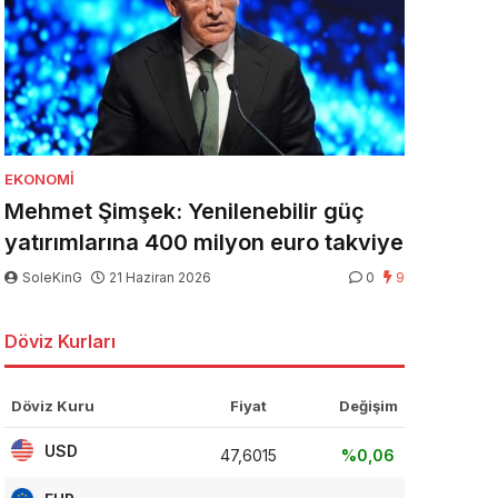
EKONOMI
Mehmet Şimşek: Yenilenebilir güç
yatırımlarına 400 milyon euro takviye
SoleKinG
21 Haziran 2026
0
9
Döviz Kurları
Döviz Kuru
Fiyat
Değişim
USD
47,6015
%0,06