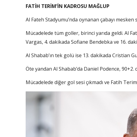
FATİH TERİM’İN KADROSU MAĞLUP
Al Fateh Stadyumu’nda oynanan çabayı mesken sa
Mücadelede tüm goller, birinci yarıda geldi. Al Fat
Vargas, 4. dakikada Sofiane Bendebka ve 16. dak
Al Shabab’ın tek golü ise 13. dakikada Cristian G
Öte yandan Al Shabab’da Daniel Podence, 90+2. da
Mücadelede diğer gol sesi çıkmadı ve Fatih Terim’i