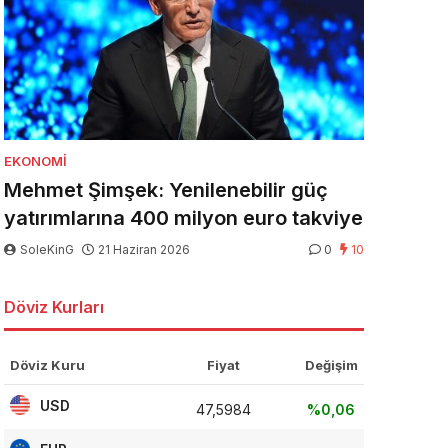
EKONOMI
Mehmet Şimşek: Yenilenebilir güç
yatırımlarına 400 milyon euro takviye
SoleKinG
21 Haziran 2026
0
10
Döviz Kurları
Döviz Kuru
Fiyat
Değişim
USD
47,5984
%0,06