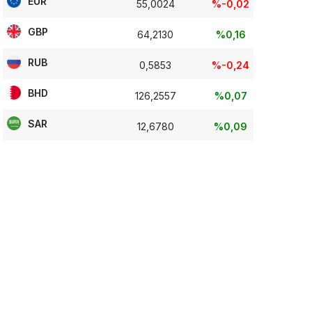
EUR
55,0024
%-0,02
GBP
64,2130
%0,16
RUB
0,5853
%-0,24
BHD
126,2557
%0,07
SAR
12,6780
%0,09