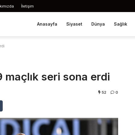
kımızda
İletişim
Anasayfa
Siyaset
Dünya
Sağlık
rdi
9 maçlık seri sona erdi
52
0