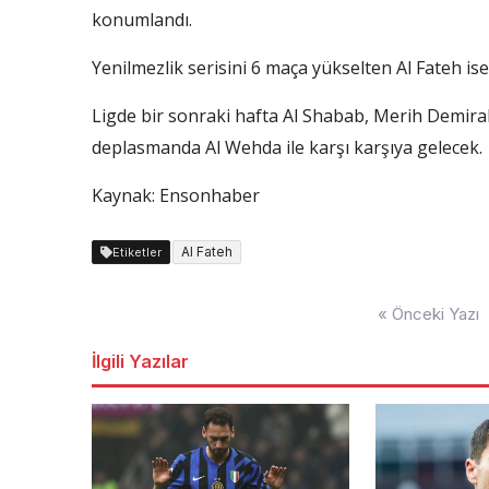
konumlandı.
Yenilmezlik serisini 6 maça yükselten Al Fateh ise
Ligde bir sonraki hafta Al Shabab, Merih Demiral’
deplasmanda Al Wehda ile karşı karşıya gelecek.
Kaynak: Ensonhaber
Al Fateh
Etiketler
Yazı
« Önceki Yazı
dolaşımı
İlgili Yazılar