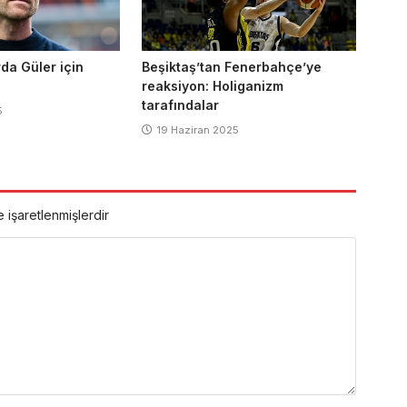
rda Güler için
Beşiktaş’tan Fenerbahçe’ye
reaksiyon: Holiganizm
tarafındalar
5
19 Haziran 2025
e işaretlenmişlerdir