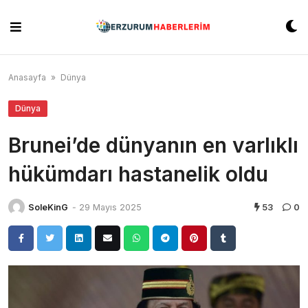
Skip
to
content
Anasayfa
»
Dünya
Dünya
Brunei’de dünyanın en varlıklı
hükümdarı hastanelik oldu
SoleKinG
-
29 Mayıs 2025
53
0