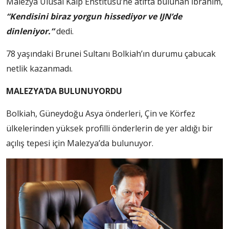
Malezya Ulusal Kalp Enstitüsü’ne atıfta bulunan İbrahim,
“Kendisini biraz yorgun hissediyor ve IJN’de
dinleniyor.”
dedi.
78 yaşındaki Brunei Sultanı Bolkiah’ın durumu çabucak
netlik kazanmadı.
MALEZYA’DA BULUNUYORDU
Bolkiah, Güneydoğu Asya önderleri, Çin ve Körfez
ülkelerinden yüksek profilli önderlerin de yer aldığı bir
açılış tepesi için Malezya’da bulunuyor.