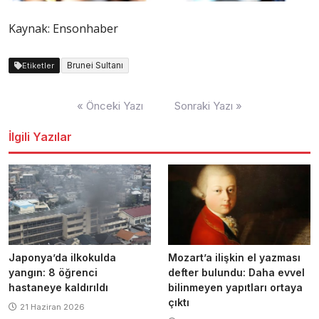
Kaynak: Ensonhaber
Brunei Sultanı
Etiketler
Yazı
« Önceki Yazı
Sonraki Yazı »
dolaşımı
İlgili Yazılar
Japonya’da ilkokulda
Mozart’a ilişkin el yazması
yangın: 8 öğrenci
defter bulundu: Daha evvel
hastaneye kaldırıldı
bilinmeyen yapıtları ortaya
çıktı
21 Haziran 2026