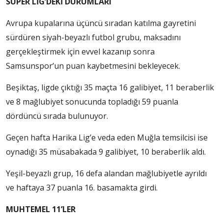
SÜPER LİG’DEKİ DURUMLARI
Avrupa kupalarına üçüncü sıradan katılma gayretini
sürdüren siyah-beyazlı futbol grubu, maksadını
gerçekleştirmek için evvel kazanıp sonra
Samsunspor’un puan kaybetmesini bekleyecek.
Beşiktaş, ligde çıktığı 35 maçta 16 galibiyet, 11 beraberlik
ve 8 mağlubiyet sonucunda topladığı 59 puanla
dördüncü sırada bulunuyor.
Geçen hafta Harika Lig’e veda eden Muğla temsilcisi ise
oynadığı 35 müsabakada 9 galibiyet, 10 beraberlik aldı.
Yeşil-beyazlı grup, 16 defa alandan mağlubiyetle ayrıldı
ve haftaya 37 puanla 16. basamakta girdi.
MUHTEMEL 11’LER