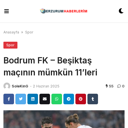
Skip
to
content
Anasayfa
»
Spor
Spor
Bodrum FK – Beşiktaş
maçının mümkün 11’leri
SoleKinG
-
2 Haziran 2025
55
0