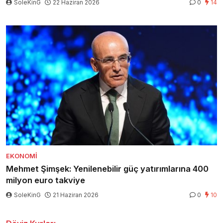
SoleKinG
22 Haziran 2026
0
14
EKONOMI
Mehmet Şimşek: Yenilenebilir güç yatırımlarına 400
milyon euro takviye
SoleKinG
21 Haziran 2026
0
10