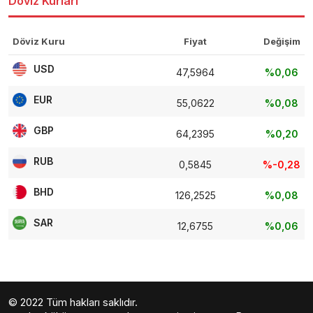
Döviz Kurları
Döviz Kuru
Fiyat
Değişim
USD
47,5964
%0,06
EUR
55,0622
%0,08
GBP
64,2395
%0,20
RUB
0,5845
%-0,28
BHD
126,2525
%0,08
SAR
12,6755
%0,06
© 2022 Tüm hakları saklıdır.