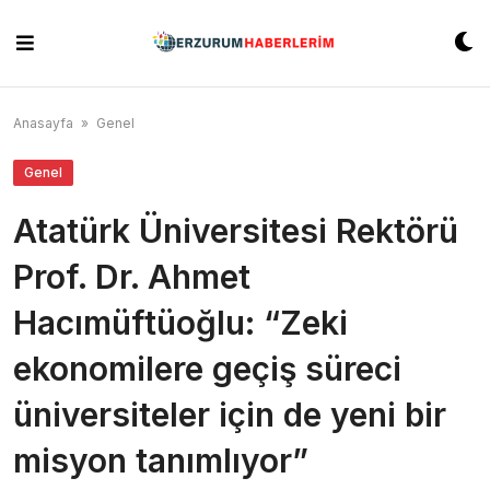
Skip
to
content
Anasayfa
»
Genel
Genel
Atatürk Üniversitesi Rektörü
Prof. Dr. Ahmet
Hacımüftüoğlu: “Zeki
ekonomilere geçiş süreci
üniversiteler için de yeni bir
misyon tanımlıyor”