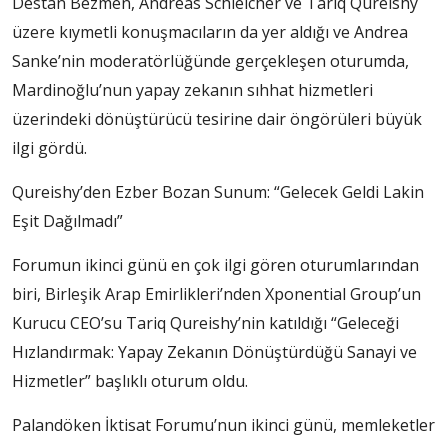
Destan Bezmen, Andreas Schleicher ve Tariq Qureishy
üzere kıymetli konuşmacıların da yer aldığı ve Andrea
Sanke’nin moderatörlüğünde gerçekleşen oturumda,
Mardinoğlu’nun yapay zekanın sıhhat hizmetleri
üzerindeki dönüştürücü tesirine dair öngörüleri büyük
ilgi gördü.
Qureishy’den Ezber Bozan Sunum: “Gelecek Geldi Lakin
Eşit Dağılmadı”
Forumun ikinci günü en çok ilgi gören oturumlarından
biri, Birleşik Arap Emirlikleri’nden Xponential Group’un
Kurucu CEO’su Tariq Qureishy’nin katıldığı “Geleceği
Hızlandırmak: Yapay Zekanın Dönüştürdüğü Sanayi ve
Hizmetler” başlıklı oturum oldu.
Palandöken İktisat Forumu’nun ikinci günü, memleketler