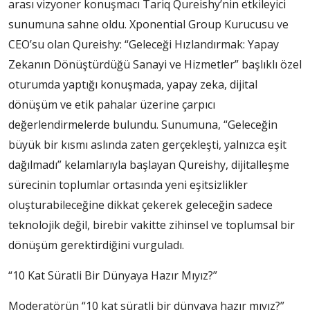
arası vizyoner konuşmacı Tariq Qureishy’nin etkileyici
sunumuna sahne oldu. Xponential Group Kurucusu ve
CEO’su olan Qureishy: “Geleceği Hızlandırmak: Yapay
Zekanın Dönüştürdüğü Sanayi ve Hizmetler” başlıklı özel
oturumda yaptığı konuşmada, yapay zeka, dijital
dönüşüm ve etik pahalar üzerine çarpıcı
değerlendirmelerde bulundu. Sunumuna, “Geleceğin
büyük bir kısmı aslında zaten gerçekleşti, yalnızca eşit
dağılmadı” kelamlarıyla başlayan Qureishy, dijitalleşme
sürecinin toplumlar ortasında yeni eşitsizlikler
oluşturabileceğine dikkat çekerek geleceğin sadece
teknolojik değil, birebir vakitte zihinsel ve toplumsal bir
dönüşüm gerektirdiğini vurguladı.
“10 Kat Süratli Bir Dünyaya Hazır Mıyız?”
Moderatörün “10 kat süratli bir dünyaya hazır mıyız?”