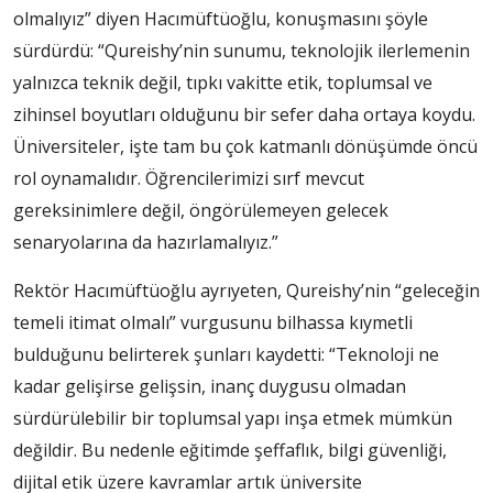
olmalıyız” diyen Hacımüftüoğlu, konuşmasını şöyle
sürdürdü: “Qureishy’nin sunumu, teknolojik ilerlemenin
yalnızca teknik değil, tıpkı vakitte etik, toplumsal ve
zihinsel boyutları olduğunu bir sefer daha ortaya koydu.
Üniversiteler, işte tam bu çok katmanlı dönüşümde öncü
rol oynamalıdır. Öğrencilerimizi sırf mevcut
gereksinimlere değil, öngörülemeyen gelecek
senaryolarına da hazırlamalıyız.”
Rektör Hacımüftüoğlu ayrıyeten, Qureishy’nin “geleceğin
temeli itimat olmalı” vurgusunu bilhassa kıymetli
bulduğunu belirterek şunları kaydetti: “Teknoloji ne
kadar gelişirse gelişsin, inanç duygusu olmadan
sürdürülebilir bir toplumsal yapı inşa etmek mümkün
değildir. Bu nedenle eğitimde şeffaflık, bilgi güvenliği,
dijital etik üzere kavramlar artık üniversite