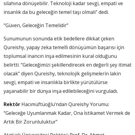
silahına dönüşebilir. Teknoloji kadar sevgi, empati ve
insanlık da bu geleceğin temel taşı olmalı” dedi.
“Güven, Geleceğin Temelidir”
Sunumunun sonunda etik bedellere dikkat çeken
Qureishy, yapay zeka temelli dönüşümün başarısı için
toplumsal inancın inşa edilmesinin kural olduğunu
belirtti. “Geleceğimizi şekillendirecek en değerli şey itimat
olacak” diyen Qureishy, teknolojik gelişmelerin lakin
sevgi, empati ve insanlıkla birlikte yürütülürse
yaşanabilir bir dünya inşa edilebileceğini vurguladı.
Rektör
Hacımüftüoğlu’ndan Qureishy Yorumu:
“Geleceğe Uyumlanmak Kadar, Ona İstikamet Vermek de
Artık Bir Zorunluluktur”
Atatürk Üniversitesi Rektörü Prof. Dr. Ahmet