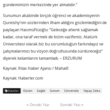
gündemimizin merkezinde yer almalıdır.”
Sunumun akabinde birçok öğrenci ve akademisyenin
Qureishy’nin sözlerinden ilham aldığını gözlemlediğini de
paylaşan Hacımüftüoğlu: “Geleceğe ahenk sağlamak
kadar, ona taraf vermek de bizim vazifemiz. Atatürk
Üniversitesi olarak biz bu sorumluluğun farkındayız ve
çalışmalarımızı bu vizyon doğrultusunda sürdüreceğiz”
diyerek kelamlarını tamamladı. – ERZURUM
Kaynak: İhlas Haber Ajansı / Mahallî
Kaynak: Haberler.com
Güven
Sağlık
Sunum
Üniversite
Yapay Zeka
Etiketler
Yazı
« Önceki Yazı
Sonraki Yazı »
dolaşımı