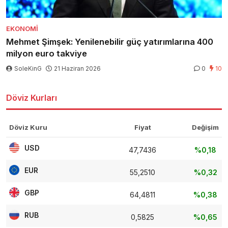
EKONOMI
Mehmet Şimşek: Yenilenebilir güç yatırımlarına 400
milyon euro takviye
SoleKinG
21 Haziran 2026
0
10
Döviz Kurları
Döviz Kuru
Fiyat
Değişim
USD
47,7436
%0,18
EUR
55,2510
%0,32
GBP
64,4811
%0,38
RUB
0,5825
%0,65