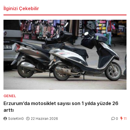
İlginizi Çekebilir
GENEL
Erzurum’da motosiklet sayısı son 1 yılda yüzde 26
arttı
SoleKinG
22 Haziran 2026
0
11