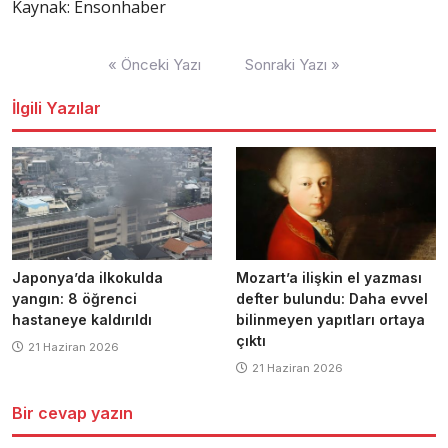
Kaynak: Ensonhaber
Yazı
« Önceki Yazı
Sonraki Yazı »
dolaşımı
İlgili Yazılar
Japonya’da ilkokulda
Mozart’a ilişkin el yazması
yangın: 8 öğrenci
defter bulundu: Daha evvel
hastaneye kaldırıldı
bilinmeyen yapıtları ortaya
çıktı
21 Haziran 2026
21 Haziran 2026
Bir cevap yazın