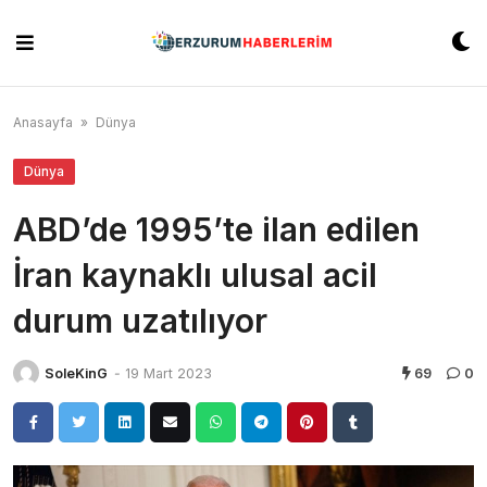
Skip
to
content
Anasayfa
»
Dünya
Dünya
ABD’de 1995’te ilan edilen
İran kaynaklı ulusal acil
durum uzatılıyor
SoleKinG
-
19 Mart 2023
69
0