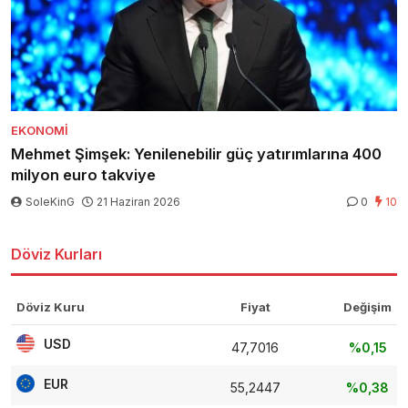
EKONOMI
Mehmet Şimşek: Yenilenebilir güç yatırımlarına 400
milyon euro takviye
SoleKinG
21 Haziran 2026
0
10
Döviz Kurları
Döviz Kuru
Fiyat
Değişim
USD
47,7016
%0,15
EUR
55,2447
%0,38