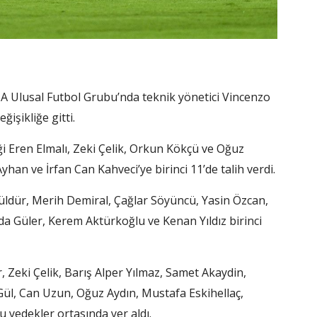
 A Ulusal Futbol Grubu’nda teknik yönetici Vincenzo
işikliğe gitti.
i Eren Elmalı, Zeki Çelik, Orkun Kökçü ve Oğuz
han ve İrfan Can Kahveci’ye birinci 11’de talih verdi.
üldür, Merih Demiral, Çağlar Söyüncü, Yasin Özcan,
da Güler, Kerem Aktürkoğlu ve Kenan Yıldız birinci
Zeki Çelik, Barış Alper Yılmaz, Samet Akaydin,
Gül, Can Uzun, Oğuz Aydın, Mustafa Eskihellaç,
yedekler ortasında yer aldı.