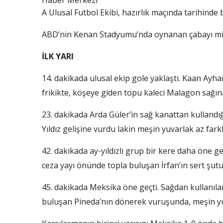
Haber Merkezi
A Ulusal Futbol Ekibi, hazırlık maçında tarihinde bi
ABD’nin Kenan Stadyumu’nda oynanan çabayı millîl
İLK YARI
14. dakikada ulusal ekip gole yaklaştı. Kaan Ayh
frikikte, köşeye giden topu kaleci Malagon sağın
23. dakikada Arda Güler’in sağ kanattan kullandı
Yıldız gelişine vurdu lakin meşin yuvarlak az farkl
42. dakikada ay-yıldızlı grup bir kere daha öne 
ceza yayı önünde topla buluşan İrfan’ın sert şutun
45. dakikada Meksika öne geçti. Sağdan kullanılan 
buluşan Pineda’nın dönerek vuruşunda, meşin yuv