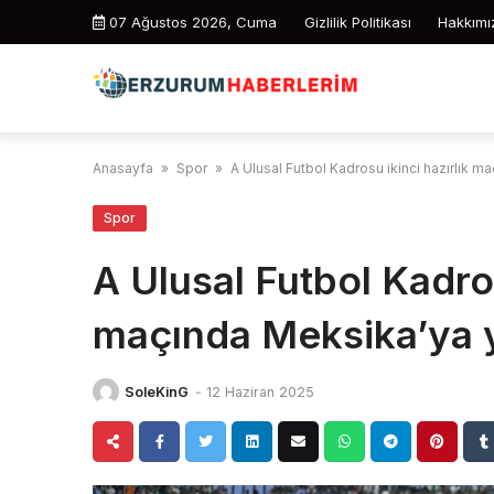
Skip
07 Ağustos 2026, Cuma
Gizlilik Politikası
Hakkımı
to
content
Anasayfa
»
Spor
»
A Ulusal Futbol Kadrosu ikinci hazırlık m
Spor
A Ulusal Futbol Kadros
maçında Meksika’ya y
SoleKinG
-
12 Haziran 2025