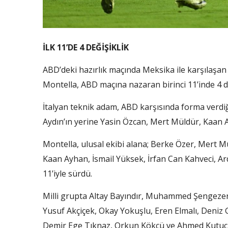
İLK 11’DE 4 DEĞİŞİKLİK
ABD’deki hazırlık maçında Meksika ile karşılaşan
Montella, ABD maçına nazaran birinci 11’inde 4 değ
İtalyan teknik adam, ABD karşısında forma verdiğ
Aydın’ın yerine Yasin Özcan, Mert Müldür, Kaan Ay
Montella, ulusal ekibi alana; Berke Özer, Mert M
Kaan Ayhan, İsmail Yüksek, İrfan Can Kahveci, Ar
11’iyle sürdü.
Milli grupta Altay Bayındır, Muhammed Şengezer, 
Yusuf Akçiçek, Okay Yokuşlu, Eren Elmalı, Deniz 
Demir Ege Tıknaz, Orkun Kökçü ve Ahmed Kutucu 