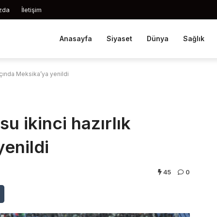
zda
İletişim
Anasayfa
Siyaset
Dünya
Sağlık
açında Meksika’ya yenildi
u ikinci hazırlık
enildi
45
0