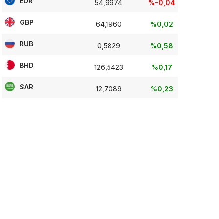
EUR
54,9974
%-0,04
GBP
64,1960
%0,02
RUB
0,5829
%0,58
BHD
126,5423
%0,17
SAR
12,7089
%0,23