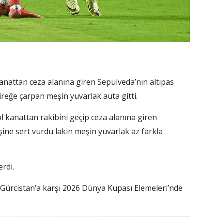
kanattan ceza alanına giren Sepulveda’nın altıpas
reğe çarpan meşin yuvarlak auta gitti.
ol kanattan rakibini geçip ceza alanına giren
şine sert vurdu lakin meşin yuvarlak az farkla
rdi.
 Gürcistan’a karşı 2026 Dünya Kupası Elemeleri’nde