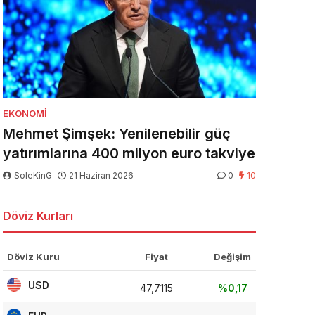
EKONOMI
Mehmet Şimşek: Yenilenebilir güç
yatırımlarına 400 milyon euro takviye
SoleKinG
21 Haziran 2026
0
10
Döviz Kurları
Döviz Kuru
Fiyat
Değişim
USD
47,7115
%0,17