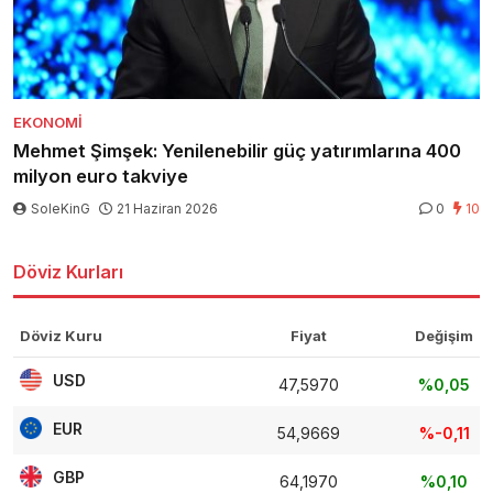
EKONOMI
Mehmet Şimşek: Yenilenebilir güç yatırımlarına 400
milyon euro takviye
SoleKinG
21 Haziran 2026
0
10
Döviz Kurları
Döviz Kuru
Fiyat
Değişim
USD
47,5970
%0,05
EUR
54,9669
%-0,11
GBP
64,1970
%0,10