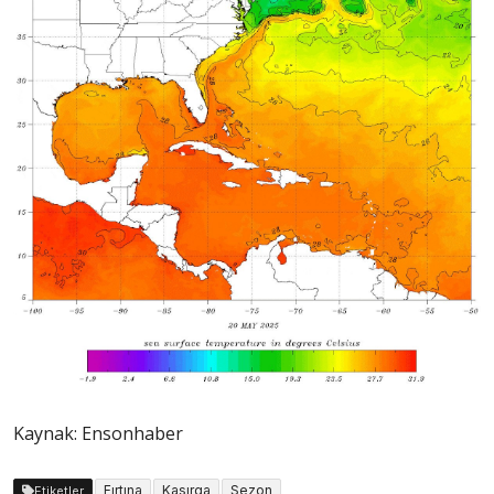
Kaynak: Ensonhaber
Fırtına
Kasırga
Sezon
Etiketler