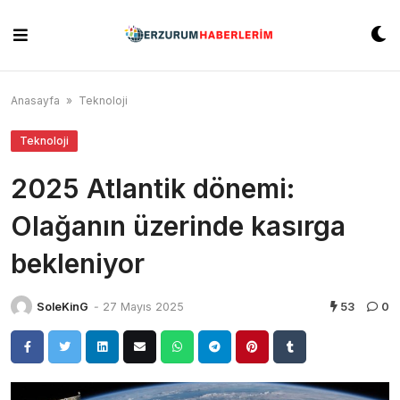
Skip
to
content
Anasayfa
»
Teknoloji
Teknoloji
2025 Atlantik dönemi:
Olağanın üzerinde kasırga
bekleniyor
SoleKinG
-
27 Mayıs 2025
53
0