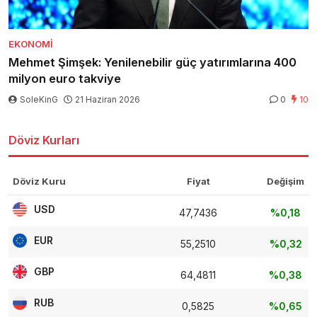
EKONOMI
Mehmet Şimşek: Yenilenebilir güç yatırımlarına 400
milyon euro takviye
SoleKinG
21 Haziran 2026
0
10
Döviz Kurları
Döviz Kuru
Fiyat
Değişim
USD
47,7436
%0,18
EUR
55,2510
%0,32
GBP
64,4811
%0,38
RUB
0,5825
%0,65