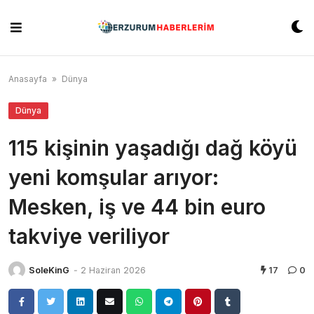
Skip
to
content
Anasayfa
»
Dünya
Dünya
115 kişinin yaşadığı dağ köyü
yeni komşular arıyor:
Mesken, iş ve 44 bin euro
takviye veriliyor
SoleKinG
-
2 Haziran 2026
17
0