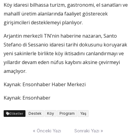
Köy idaresi bilhassa turizm, gastronomi, el sanatları ve
mahallî üretim alanlarında faaliyet gösterecek
girişimcileri desteklemeyi planlıyor.
Arjantin merkezli TN’nin haberine nazaran, Santo
Stefano di Sessanio idaresi tarihi dokusunu koruyarak
yeni sakinlerle birlikte köy iktisadını canlandırmayı ve
yıllardır devam eden nüfus kaybını aksine çevirmeyi
amaçlıyor.
Kaynak:
Ensonhaber Haber Merkezi
Kaynak: Ensonhaber
Destek
Köy
Program
Yaş
Etiketler
Yazı
« Önceki Yazı
Sonraki Yazı »
dolaşımı