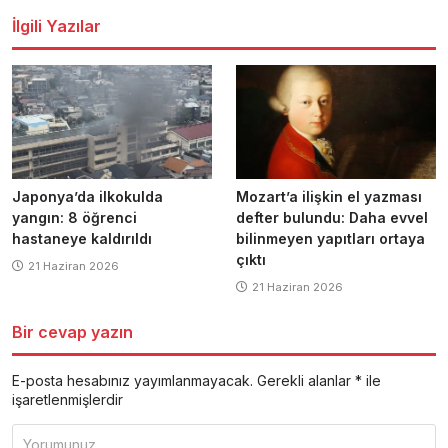
İlgili Yazılar
Japonya’da ilkokulda
Mozart’a ilişkin el yazması
yangın: 8 öğrenci
defter bulundu: Daha evvel
hastaneye kaldırıldı
bilinmeyen yapıtları ortaya
çıktı
21 Haziran 2026
21 Haziran 2026
Bir cevap yazın
E-posta hesabınız yayımlanmayacak.
Gerekli alanlar
*
ile
işaretlenmişlerdir