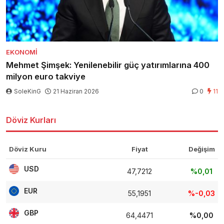
EKONOMI
Mehmet Şimşek: Yenilenebilir güç yatırımlarına 400
milyon euro takviye
SoleKinG
21 Haziran 2026
0
11
Döviz Kurları
Döviz Kuru
Fiyat
Değişim
USD
47,7212
%0,01
EUR
55,1951
%-0,03
GBP
64,4471
%0,00