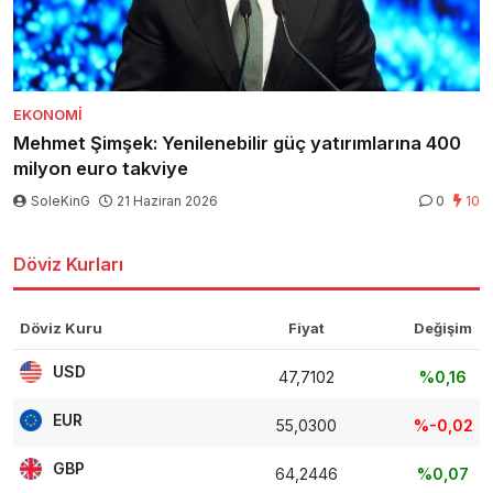
EKONOMI
Mehmet Şimşek: Yenilenebilir güç yatırımlarına 400
milyon euro takviye
SoleKinG
21 Haziran 2026
0
10
Döviz Kurları
Döviz Kuru
Fiyat
Değişim
USD
47,7102
%0,16
EUR
55,0300
%-0,02
GBP
64,2446
%0,07