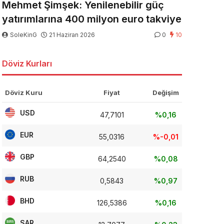
Mehmet Şimşek: Yenilenebilir güç
yatırımlarına 400 milyon euro takviye
SoleKinG
21 Haziran 2026
0
10
Döviz Kurları
Döviz Kuru
Fiyat
Değişim
USD
47,7101
%0,16
EUR
55,0316
%-0,01
GBP
64,2540
%0,08
RUB
0,5843
%0,97
BHD
126,5386
%0,16
SAR