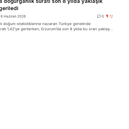
 doğurganlık suratı son 8 yılda yaklaşık
eriledi
6 Haziran 2026
0
12
ılı doğum istatistiklerine nazaran Türkiye genelinde
ratı 1,42’ye gerilerken, Erzurum’da son 8 yılda bu oran yaklaşık
ı. En yüksek doğurganlık Şanlıurfa’da, en düşük ise Bartın’da