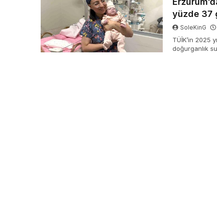
Erzurum’da
yüzde 37 g
SoleKinG
TÜİK’in 2025 y
doğurganlık su
yüzde 37 azald
kaydedildi.