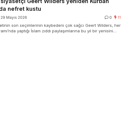
 siyasetçi Geert Wilders yeniden Kurban
da nefret kustu
29 Mayıs 2026
0
11
etinin son seçimlerinin kaybedeni çok sağcı Geert Wilders, her
amı’nda yaptığı İslam zıddı paylaşımlarına bu yıl bir yenisini
lders, Kurban Bayramı’nı “barbarlık” olarak niteledi.