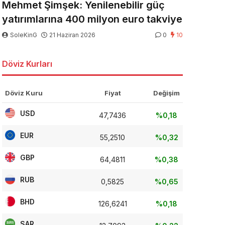
Mehmet Şimşek: Yenilenebilir güç
yatırımlarına 400 milyon euro takviye
SoleKinG
21 Haziran 2026
0
10
Döviz Kurları
Döviz Kuru
Fiyat
Değişim
USD
47,7436
%0,18
EUR
55,2510
%0,32
GBP
64,4811
%0,38
RUB
0,5825
%0,65
BHD
126,6241
%0,18
SAR