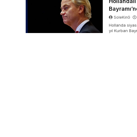
Hollandalı
Bayramı’n
SoleKinG
Hollanda siyas
yıl Kurban Bayr
daha ekledi. Wi