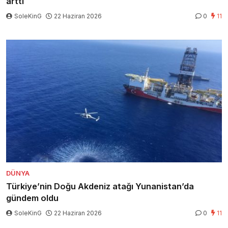
arttı
SoleKinG
22 Haziran 2026
0
11
DÜNYA
Türkiye’nin Doğu Akdeniz atağı Yunanistan’da
gündem oldu
SoleKinG
22 Haziran 2026
0
11