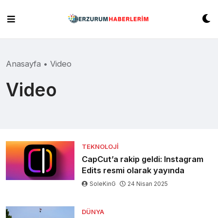
Skip
to
content
Anasayfa
•
Video
Video
TEKNOLOJI
CapCut’a rakip geldi: Instagram
Edits resmi olarak yayında
SoleKinG
24 Nisan 2025
DÜNYA