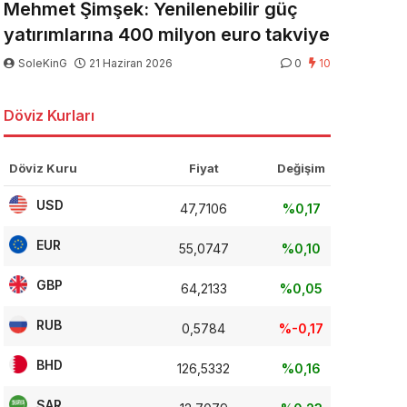
Mehmet Şimşek: Yenilenebilir güç
yatırımlarına 400 milyon euro takviye
SoleKinG
21 Haziran 2026
0
10
Döviz Kurları
Döviz Kuru
Fiyat
Değişim
USD
47,7106
%0,17
EUR
55,0747
%0,10
GBP
64,2133
%0,05
RUB
0,5784
%-0,17
BHD
126,5332
%0,16
SAR