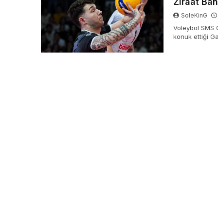
Ziraat Ban
SoleKinG
Voleybol SMS Gr
konuk ettiği Ga
takımı, 1-0 öne