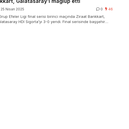
kkart, Galatasaray’ı mağlup etti
25 Nisan 2025
0
46
up Efeler Ligi final serisi birinci maçında Ziraat Bankkart,
latasaray HDI Sigorta’yı 3-0 yendi. Final serisinde başşehir
 geçti.