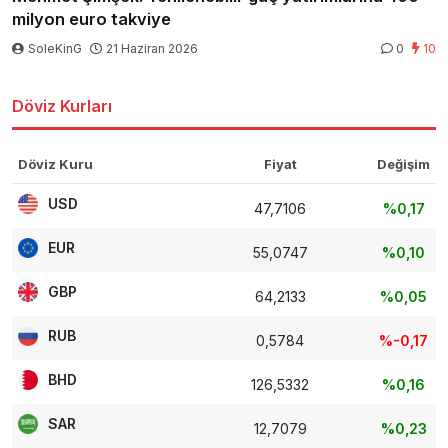
milyon euro takviye
SoleKinG
21 Haziran 2026
0
10
Döviz Kurları
Döviz Kuru
Fiyat
Değişim
USD
47,7106
%0,17
EUR
55,0747
%0,10
GBP
64,2133
%0,05
RUB
0,5784
%-0,17
BHD
126,5332
%0,16
SAR
12,7079
%0,23