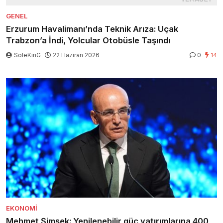
GENEL
Erzurum Havalimanı’nda Teknik Arıza: Uçak
Trabzon’a İndi, Yolcular Otobüsle Taşındı
SoleKinG
22 Haziran 2026
0
14
EKONOMI
Mehmet Şimşek: Yenilenebilir güç yatırımlarına 400