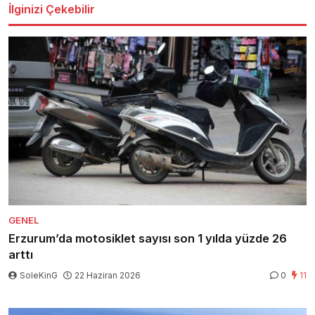
İlginizi Çekebilir
GENEL
Erzurum’da motosiklet sayısı son 1 yılda yüzde 26
arttı
SoleKinG
22 Haziran 2026
0
11