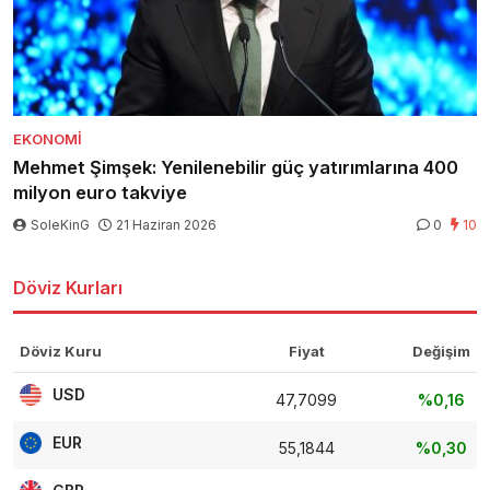
EKONOMI
Mehmet Şimşek: Yenilenebilir güç yatırımlarına 400
milyon euro takviye
SoleKinG
21 Haziran 2026
0
10
Döviz Kurları
Döviz Kuru
Fiyat
Değişim
USD
47,7099
%0,16
EUR
55,1844
%0,30