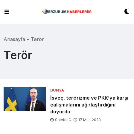
Skip
to
content
Anasayfa
•
Terör
Terör
DÜNYA
İsveç, terörizme ve PKK’ya karşı
çalışmalarını ağırlaştırdığını
duyurdu
SoleKinG
17 Mart 2023