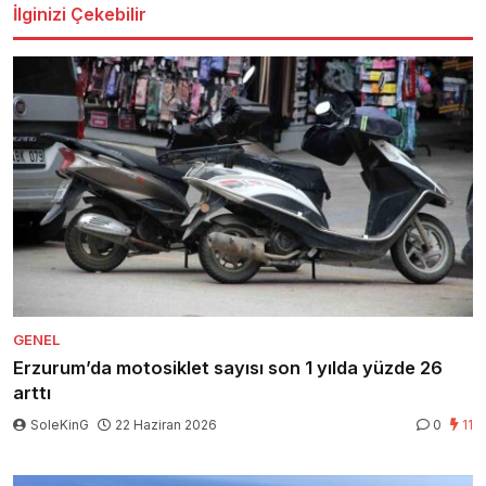
İlginizi Çekebilir
GENEL
Erzurum’da motosiklet sayısı son 1 yılda yüzde 26
arttı
SoleKinG
22 Haziran 2026
0
11