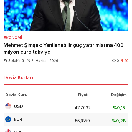
EKONOMI
Mehmet Şimşek: Yenilenebilir güç yatırımlarına 400
milyon euro takviye
SoleKinG
21 Haziran 2026
0
10
Döviz Kurları
Döviz Kuru
Fiyat
Değişim
USD
47,7037
%0,15
EUR
55,1850
%0,28