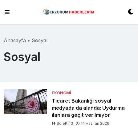
Skip
to
content
Anasayfa
•
Sosyal
Sosyal
EKONOMI
Ticaret Bakanlığı sosyal
medyada da alanda: Uydurma
ilanlara geçit verilmiyor
SoleKinG
14 Haziran 2026