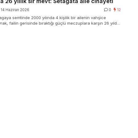
 26 yıllık sır mevt: Setagata aile cinayeti
14 Haziran 2026
0
12
gaya semtinde 2000 yılında 4 kişilik bir ailenin vahşice
ak, failin gerisinde bıraktığı güçlü meczuplara karşın 26 yıldır
r.