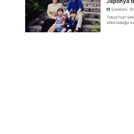
Japonya’da
SoleKinG
Tokyo’nun Seta
öldürüldüğü evr
aydınlatılamıyo