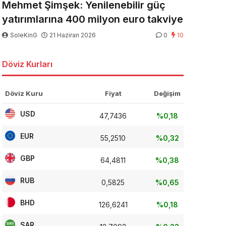
Mehmet Şimşek: Yenilenebilir güç
yatırımlarına 400 milyon euro takviye
SoleKinG
21 Haziran 2026
0
10
Döviz Kurları
Döviz Kuru
Fiyat
Değişim
USD
47,7436
%0,18
EUR
55,2510
%0,32
GBP
64,4811
%0,38
RUB
0,5825
%0,65
BHD
126,6241
%0,18
SAR