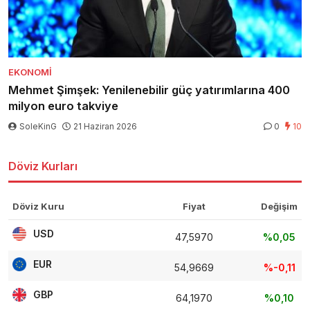
EKONOMI
Mehmet Şimşek: Yenilenebilir güç yatırımlarına 400
milyon euro takviye
SoleKinG
21 Haziran 2026
0
10
Döviz Kurları
Döviz Kuru
Fiyat
Değişim
USD
47,5970
%0,05
EUR
54,9669
%-0,11
GBP
64,1970
%0,10