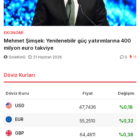
EKONOMI
Mehmet Şimşek: Yenilenebilir güç yatırımlarına 400
milyon euro takviye
SoleKinG
21 Haziran 2026
0
11
Döviz Kurları
Döviz Kuru
Fiyat
Değişim
USD
47,7436
%0,18
EUR
55,2510
%0,32
GBP
64,4811
%0,38