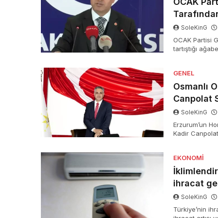
OCAK Parti
Tarafında
SoleKinG
OCAK Partisi G
tartıştığı ağab
akabinde ağab
GENEL
Osmanlı Oc
Canpolat S
SoleKinG
Erzurum’un Hor
Kadir Canpolat
kaldırılan Canp
kardeşi M. Canp
EKONOMI
İklimlendi
ihracat ge
SoleKinG
Türkiye’nin ih