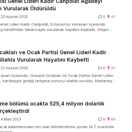
si Genel Lideri Kadir Canpolat Ağabeyi
n Vurularak Öldürüldü
22 Haziran 2025
0
40
enel Lideri Kadir Canpolat, Erzurum’un Horasan ilçesinde
eyi tarafından tabancayla vurularak hayatını kaybetti. Olayın
ey M.C. kaçmaya çalışırken yakalandı.
akları ve Ocak Partisi Genel Lideri Kadir
ilahla Vurularak Hayatını Kaybetti
22 Haziran 2025
0
37
asan ilçesinde, Osmanlı Ocakları ve Ocak Partisi Genel Lideri
, kardeşiyle girdiği tartışma sonucu silahla vuruldu. Hastaneye
olat, tüm müdahalelere karşın kurtarılamadı. Olayla ilgili
olat gözaltına alındı.
rme bölümü ocakta 525,4 milyon dolarlık
rçekleştirdi
4 Mart 2023
0
66
racat kalemlerinden biri olan iklimlendirme yüzde 14,7 oranında