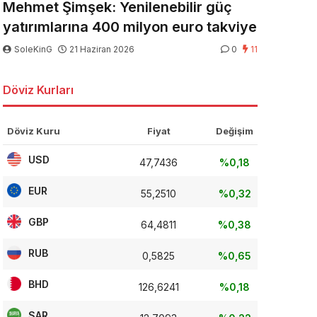
Mehmet Şimşek: Yenilenebilir güç
yatırımlarına 400 milyon euro takviye
SoleKinG
21 Haziran 2026
0
11
Döviz Kurları
Döviz Kuru
Fiyat
Değişim
USD
47,7436
%0,18
EUR
55,2510
%0,32
GBP
64,4811
%0,38
RUB
0,5825
%0,65
BHD
126,6241
%0,18
SAR