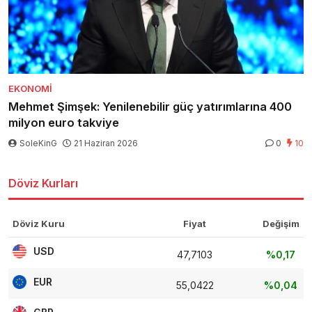
EKONOMI
Mehmet Şimşek: Yenilenebilir güç yatırımlarına 400
milyon euro takviye
SoleKinG
21 Haziran 2026
0
10
Döviz Kurları
Döviz Kuru
Fiyat
Değişim
USD
47,7103
%0,17
EUR
55,0422
%0,04