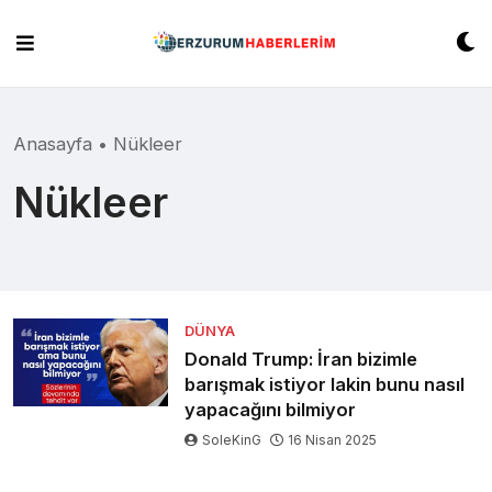
Skip
to
content
Anasayfa
•
Nükleer
Nükleer
DÜNYA
Donald Trump: İran bizimle
barışmak istiyor lakin bunu nasıl
yapacağını bilmiyor
SoleKinG
16 Nisan 2025