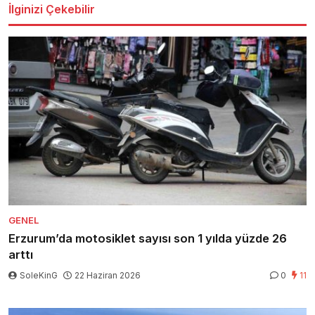
İlginizi Çekebilir
GENEL
Erzurum’da motosiklet sayısı son 1 yılda yüzde 26
arttı
SoleKinG
22 Haziran 2026
0
11