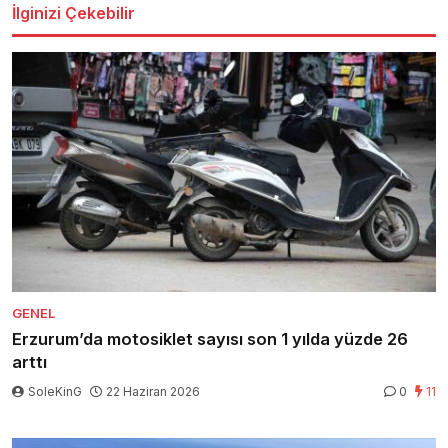
İlginizi Çekebilir
GENEL
Erzurum’da motosiklet sayısı son 1 yılda yüzde 26
arttı
SoleKinG
22 Haziran 2026
0
11