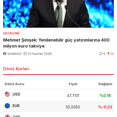
EKONOMI
Mehmet Şimşek: Yenilenebilir güç yatırımlarına 400
milyon euro takviye
SoleKinG
21 Haziran 2026
0
10
Döviz Kurları
Döviz Kuru
Fiyat
Değişim
USD
47,7131
%0,16
EUR
55,0250
%-0,02