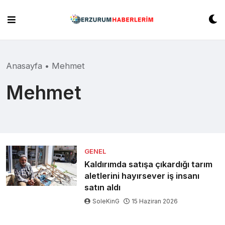
Skip
to
content
Anasayfa
•
Mehmet
Mehmet
GENEL
Kaldırımda satışa çıkardığı tarım
aletlerini hayırsever iş insanı
satın aldı
SoleKinG
15 Haziran 2026