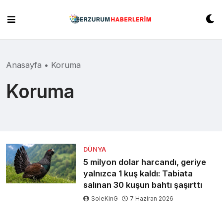
Skip
to
content
Anasayfa
•
Koruma
Koruma
DÜNYA
5 milyon dolar harcandı, geriye
yalnızca 1 kuş kaldı: Tabiata
salınan 30 kuşun bahtı şaşırttı
SoleKinG
7 Haziran 2026