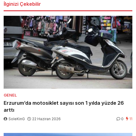
İlginizi Çekebilir
GENEL
Erzurum’da motosiklet sayısı son 1 yılda yüzde 26
arttı
SoleKinG
22 Haziran 2026
0
11