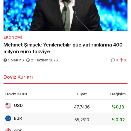
EKONOMI
Mehmet Şimşek: Yenilenebilir güç yatırımlarına 400
milyon euro takviye
SoleKinG
21 Haziran 2026
0
10
Döviz Kurları
Döviz Kuru
Fiyat
Değişim
USD
47,7436
%0,18
EUR
55,2510
%0,32