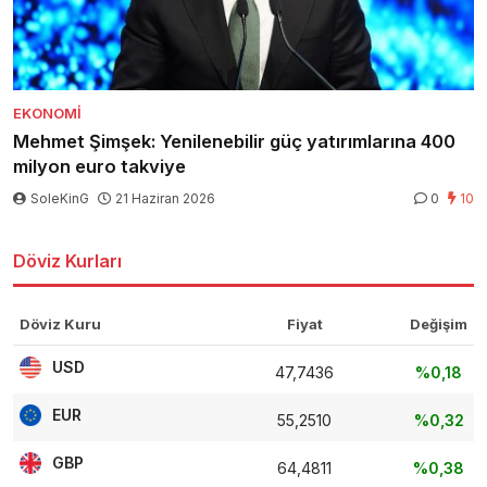
EKONOMI
Mehmet Şimşek: Yenilenebilir güç yatırımlarına 400
milyon euro takviye
SoleKinG
21 Haziran 2026
0
10
Döviz Kurları
Döviz Kuru
Fiyat
Değişim
USD
47,7436
%0,18
EUR
55,2510
%0,32
GBP
64,4811
%0,38