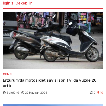
İlginizi Çekebilir
GENEL
Erzurum’da motosiklet sayısı son 1 yılda yüzde 26
arttı
SoleKinG
22 Haziran 2026
0
10