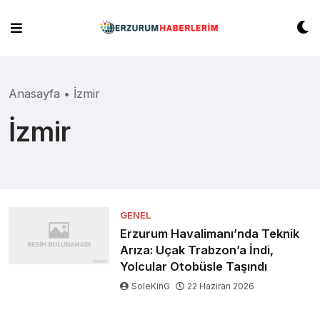
Skip
to
content
Anasayfa
•
İzmir
İzmir
GENEL
Erzurum Havalimanı’nda Teknik
Arıza: Uçak Trabzon’a İndi,
Yolcular Otobüsle Taşındı
SoleKinG
22 Haziran 2026