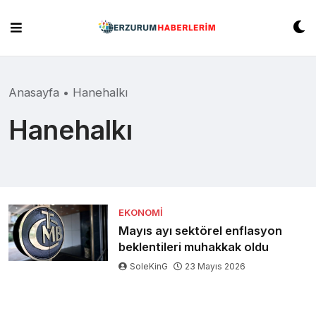
Skip
to
content
Anasayfa
•
Hanehalkı
Hanehalkı
EKONOMI
Mayıs ayı sektörel enflasyon
beklentileri muhakkak oldu
SoleKinG
23 Mayıs 2026