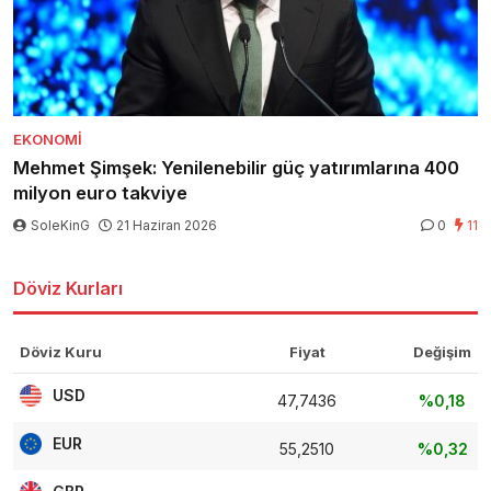
EKONOMI
Mehmet Şimşek: Yenilenebilir güç yatırımlarına 400
milyon euro takviye
SoleKinG
21 Haziran 2026
0
11
Döviz Kurları
Döviz Kuru
Fiyat
Değişim
USD
47,7436
%0,18
EUR
55,2510
%0,32