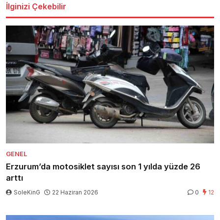
İlginizi Çekebilir
GENEL
Erzurum’da motosiklet sayısı son 1 yılda yüzde 26
arttı
SoleKinG
22 Haziran 2026
0
12