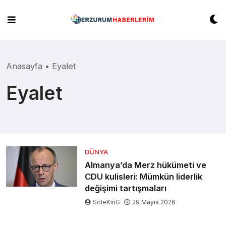
Skip
to
content
Anasayfa
•
Eyalet
Eyalet
DÜNYA
Almanya’da Merz hükümeti ve
CDU kulisleri: Mümkün liderlik
değişimi tartışmaları
SoleKinG
29 Mayıs 2026