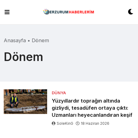
Skip
to
content
Anasayfa
•
Dönem
Dönem
DÜNYA
Yüzyıllardır toprağın altında
gizliydi, tesadüfen ortaya çıktı:
Uzmanları heyecanlandıran keşif
SoleKinG
18 Haziran 2026