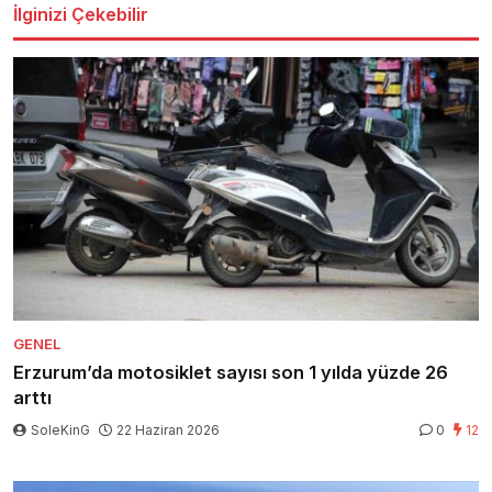
İlginizi Çekebilir
GENEL
Erzurum’da motosiklet sayısı son 1 yılda yüzde 26
arttı
SoleKinG
22 Haziran 2026
0
12