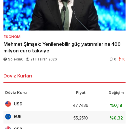
EKONOMI
Mehmet Şimşek: Yenilenebilir güç yatırımlarına 400
milyon euro takviye
SoleKinG
21 Haziran 2026
0
10
Döviz Kurları
Döviz Kuru
Fiyat
Değişim
USD
47,7436
%0,18
EUR
55,2510
%0,32