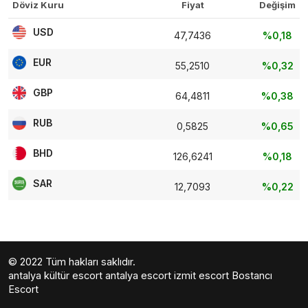
Döviz Kuru
Fiyat
Değişim
USD
47,7436
%0,18
EUR
55,2510
%0,32
GBP
64,4811
%0,38
RUB
0,5825
%0,65
BHD
126,6241
%0,18
SAR
12,7093
%0,22
© 2022 Tüm hakları saklıdır.
antalya kültür escort
antalya escort
izmit escort
Bostancı
Escort