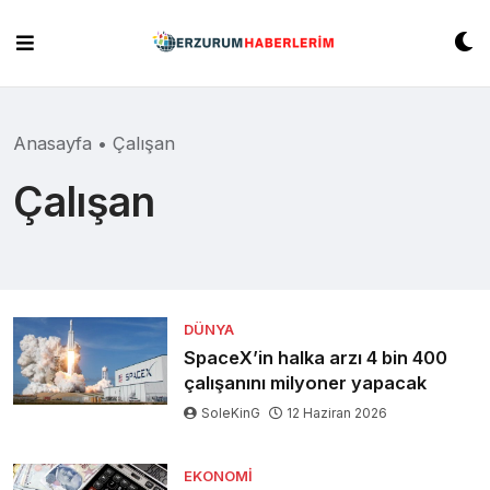
Skip
to
content
Anasayfa
•
Çalışan
Çalışan
DÜNYA
SpaceX’in halka arzı 4 bin 400
çalışanını milyoner yapacak
SoleKinG
12 Haziran 2026
EKONOMI