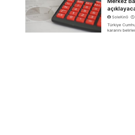
Merkez Ban
açıklayac
SoleKinG
Türkiye Cumhur
kararını belir
toplantıda siya