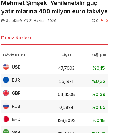
Mehmet Şimşek: Yenilenebilir güç
yatırımlarına 400 milyon euro takviye
SoleKinG
21 Haziran 2026
0
10
Döviz Kurları
Döviz Kuru
Fiyat
Değişim
USD
47,7003
%0,15
EUR
55,1971
%0,32
GBP
64,4508
%0,39
RUB
0,5824
%0,65
BHD
126,5092
%0,15
SAR