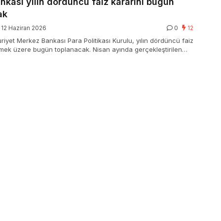
kası yılın dördüncü faiz kararını bugün
ak
12 Haziran 2026
0
12
iyet Merkez Bankası Para Politikası Kurulu, yılın dördüncü faiz
lemek üzere bugün toplanacak. Nisan ayında gerçekleştirilen
set faizi yüzde 37 seviyesinde sabit tutulmuştu.