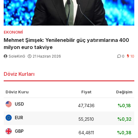
EKONOMI
Mehmet Şimşek: Yenilenebilir güç yatırımlarına 400
milyon euro takviye
SoleKinG
21 Haziran 2026
0
10
Döviz Kurları
Döviz Kuru
Fiyat
Değişim
USD
47,7436
%0,18
EUR
55,2510
%0,32
GBP
64,4811
%0,38