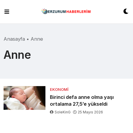
Skip
to
content
Anasayfa
•
Anne
Anne
EKONOMI
Birinci defa anne olma yaşı
ortalama 27,5’e yükseldi
SoleKinG
25 Mayıs 2026