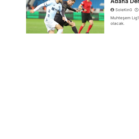
Adana Demi
SoleKinG
Muhteşem Lig’
olacak.