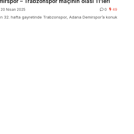
rspor – Trabzonspor maçının olası 11’leri
20 Nisan 2025
0
49
in 32. hafta gayretinde Trabzonspor, Adana Demirspor’a konuk