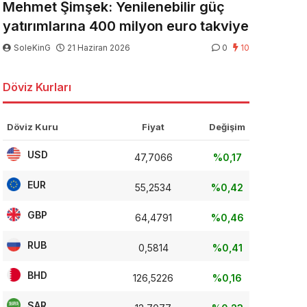
Mehmet Şimşek: Yenilenebilir güç
yatırımlarına 400 milyon euro takviye
SoleKinG
21 Haziran 2026
0
10
Döviz Kurları
Döviz Kuru
Fiyat
Değişim
USD
47,7066
%0,17
EUR
55,2534
%0,42
GBP
64,4791
%0,46
RUB
0,5814
%0,41
BHD
126,5226
%0,16
SAR