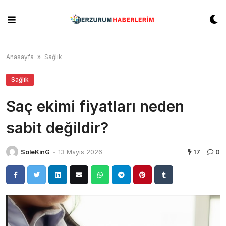
Skip
to
content
Anasayfa
»
Sağlık
Sağlık
Saç ekimi fiyatları neden
sabit değildir?
SoleKinG
-
13 Mayıs 2026
17
0