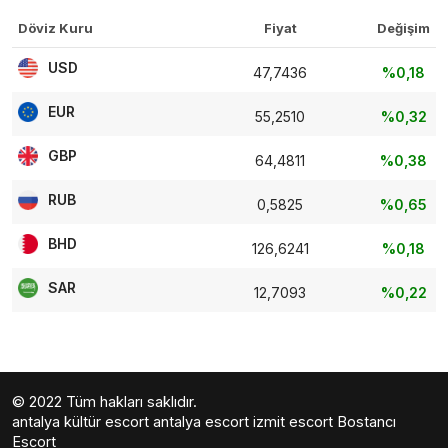
Döviz Kuru
Fiyat
Değişim
USD
47,7436
%0,18
EUR
55,2510
%0,32
GBP
64,4811
%0,38
RUB
0,5825
%0,65
BHD
126,6241
%0,18
SAR
12,7093
%0,22
© 2022 Tüm hakları saklıdır.
antalya kültür escort
antalya escort
izmit escort
Bostancı
Escort