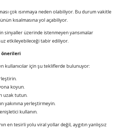
ması çok ısınmaya neden olabiliyor. Bu durum vakitle
ünün kısalmasına yol açabiliyor.
in sinyaller üzerinde istenmeyen yansımalar
z etkileyebileceği tabir ediliyor.
 önerileri
kullanıcılar için şu tekliflerde bulunuyor:
eştirin.
yona koyun.
n uzak tutun.
rın yakınına yerleştirmeyin.
işletici kullanın.
n tesirli yolu viral yollar değil, aygıtın yanlışsız