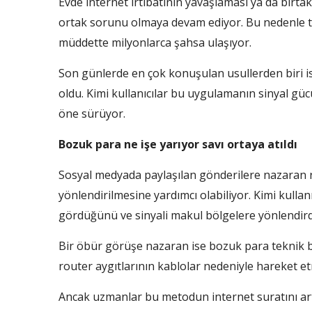
Evde internet irtibatının yavaşlaması ya da birt
ortak sorunu olmaya devam ediyor. Bu nedenle to
müddette milyonlarca şahsa ulaşıyor.
Son günlerde en çok konuşulan usullerden biri i
oldu. Kimi kullanıcılar bu uygulamanın sinyal gücün
öne sürüyor.
Bozuk para ne işe yarıyor savı ortaya atıldı
Sosyal medyada paylaşılan gönderilere nazaran rou
yönlendirilmesine yardımcı olabiliyor. Kimi kullan
gördüğünü ve sinyali makul bölgelere yönlendird
Bir öbür görüşe nazaran ise bozuk para teknik 
router aygıtlarının kablolar nedeniyle hareket et
Ancak uzmanlar bu metodun internet suratını artır