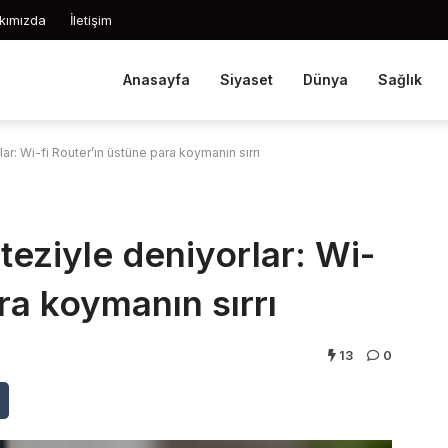
kımızda
İletişim
Anasayfa
Siyaset
Dünya
Sağlık
rlar: Wi-fi Router’ın üstüne para koymanın sırrı
 teziyle deniyorlar: Wi-
ra koymanın sırrı
13
0