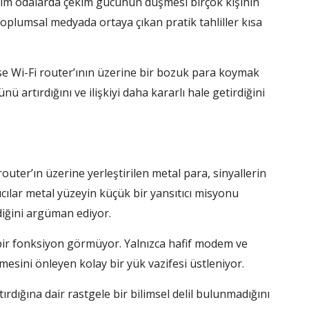
akım odalarda çekim gücünün düşmesi birçok kişinin
plumsal medyada ortaya çıkan pratik tahliller kısa
se Wi-Fi router’ının üzerine bir bozuk para koymak
ü artırdığını ve ilişkiyi daha kararlı hale getirdiğini
ter’ın üzerine yerleştirilen metal para, sinyallerin
ıcılar metal yüzeyin küçük bir yansıtıcı misyonu
iğini argüman ediyor.
bir fonksiyon görmüyor. Yalnızca hafif modem ve
mesini önleyen kolay bir yük vazifesi üstleniyor.
dığına dair rastgele bir bilimsel delil bulunmadığını