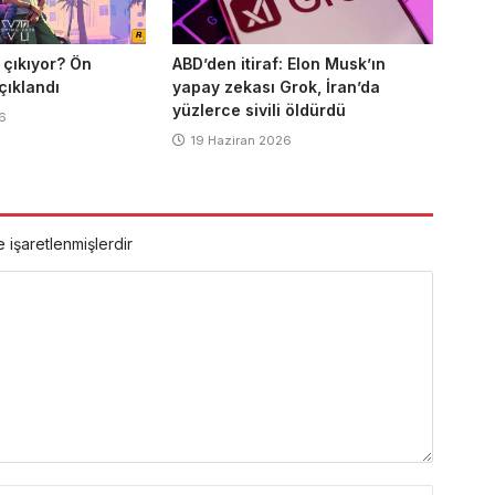
 çıkıyor? Ön
ABD’den itiraf: Elon Musk’ın
açıklandı
yapay zekası Grok, İran’da
yüzlerce sivili öldürdü
6
19 Haziran 2026
e işaretlenmişlerdir