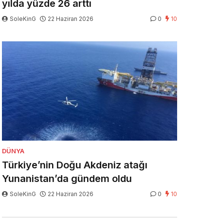
yılda yüzde 26 arttı
SoleKinG
22 Haziran 2026
0
10
DÜNYA
Türkiye’nin Doğu Akdeniz atağı
Yunanistan’da gündem oldu
SoleKinG
22 Haziran 2026
0
10