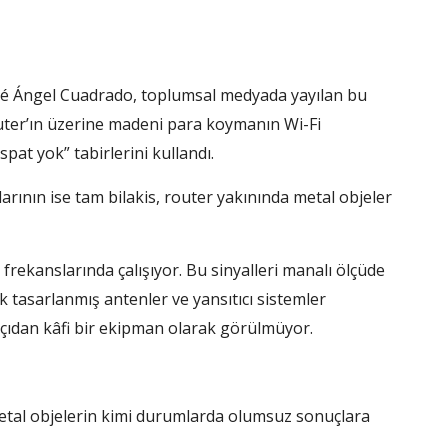
osé Ángel Cuadrado, toplumsal medyada yayılan bu
uter’ın üzerine madeni para koymanın Wi-Fi
pat yok” tabirlerini kullandı.
larının ise tam bilakis, router yakınında metal objeler
rekanslarında çalışıyor. Bu sinyalleri manalı ölçüde
 tasarlanmış antenler ve yansıtıcı sistemler
açıdan kâfi bir ekipman olarak görülmüyor.
etal objelerin kimi durumlarda olumsuz sonuçlara