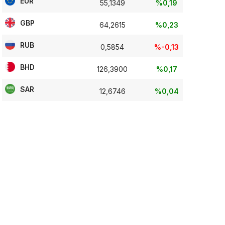
EUR
55,1349
%0,19
GBP
64,2615
%0,23
RUB
0,5854
%-0,13
BHD
126,3900
%0,17
SAR
12,6746
%0,04