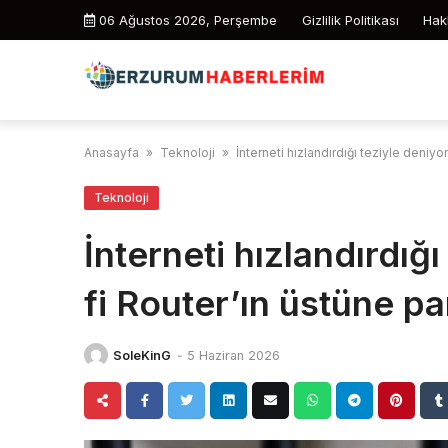
Skip
06 Ağustos 2026, Perşembe
Gizlilik Politikası
Hak
to
content
Anasayfa
»
Teknoloji
»
İnterneti hızlandırdığı teziyle deniyo
Teknoloji
İnterneti hızlandırdığı
fi Router’ın üstüne pa
SoleKinG
-
5 Haziran 2026