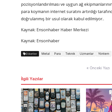
pozisyonlandırılması ve uygun ağ ekipmanlarının
para koymanın internet suratını artırdığı tarafın
doğrulanmış bir usul olarak kabul edilmiyor..
Kaynak:
Ensonhaber Haber Merkezi
Kaynak: Ensonhaber
Metal
Para
Teknik
Uzmanlar
Yöntem
Etiketler
Yazı
« Önceki Yazı
dolaşımı
İlgili Yazılar