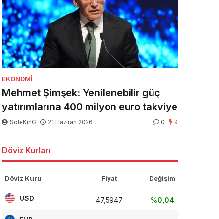
EKONOMI
Mehmet Şimşek: Yenilenebilir güç
yatırımlarına 400 milyon euro takviye
SoleKinG
21 Haziran 2026
0
9
Döviz Kurları
Döviz Kuru
Fiyat
Değişim
USD
47,5947
%0,04