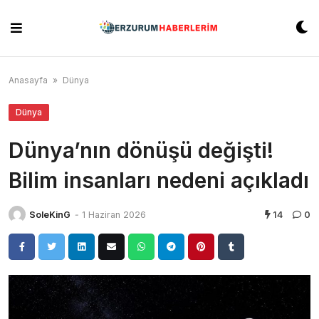
Skip
to
content
Anasayfa
»
Dünya
Dünya
Dünya’nın dönüşü değişti!
Bilim insanları nedeni açıkladı
SoleKinG
-
1 Haziran 2026
14
0