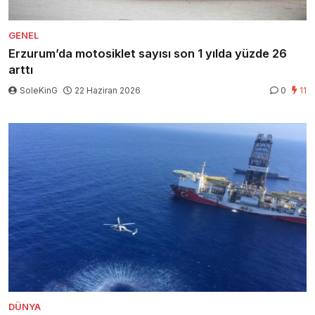
GENEL
Erzurum’da motosiklet sayısı son 1 yılda yüzde 26
arttı
SoleKinG
22 Haziran 2026
0
11
DÜNYA