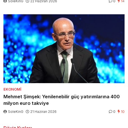
SoleKinG
22 Haziran 2026
0
14
EKONOMI
Mehmet Şimşek: Yenilenebilir güç yatırımlarına 400
milyon euro takviye
SoleKinG
21 Haziran 2026
0
10
Döviz Kurları