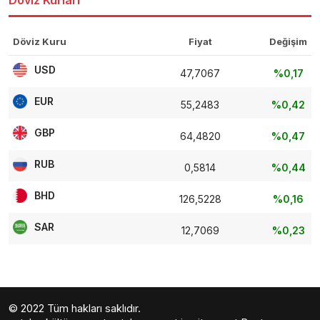
Döviz Kuru
Fiyat
Değişim
USD
47,7067
%0,17
EUR
55,2483
%0,42
GBP
64,4820
%0,47
RUB
0,5814
%0,44
BHD
126,5228
%0,16
SAR
12,7069
%0,23
© 2022 Tüm hakları saklıdır.