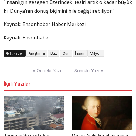
“İnsanlığın gezegen üzerindeki tesiri artık o kadar büyük
ki, Dünya’nın dönüş biçimini bile değiştirebiliyor.”
Kaynak:
Ensonhaber Haber Merkezi
Kaynak: Ensonhaber
Araştırma
Buz
Gün
İnsan
Milyon
Etiketler
Yazı
« Önceki Yazı
Sonraki Yazı »
dolaşımı
İlgili Yazılar
Japonya’da ilkokulda
Mozart’a ilişkin el yazması