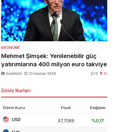
EKONOMI
Mehmet Şimşek: Yenilenebilir güç
yatırımlarına 400 milyon euro takviye
SoleKinG
21 Haziran 2026
0
10
Döviz Kurları
Döviz Kuru
Fiyat
Değişim
USD
47,7089
%0,17