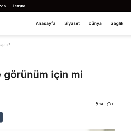
zda
İletişim
Anasayfa
Siyaset
Dünya
Sağlık
apılır?
e görünüm için mi
14
0