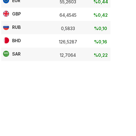
EUR
55,2603
%0,44
GBP
64,4545
%0,42
RUB
0,5833
%0,10
BHD
126,5287
%0,16
SAR
12,7064
%0,22