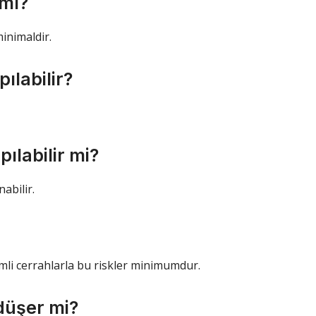
 mı?
minimaldir.
ılabilir?
ılabilir mi?
abilir.
imli cerrahlarla bu riskler minimumdur.
düşer mi?