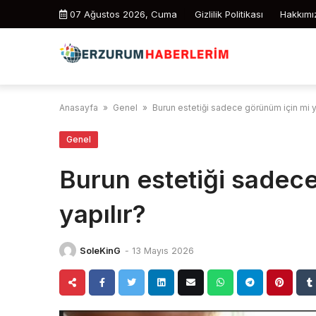
Skip
07 Ağustos 2026, Cuma
Gizlilik Politikası
Hakkımı
to
content
Anasayfa
»
Genel
»
Burun estetiği sadece görünüm için mi y
Genel
Burun estetiği sadec
yapılır?
SoleKinG
-
13 Mayıs 2026